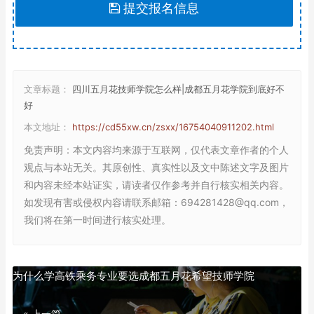
提交报名信息
文章标题：
四川五月花技师学院怎么样|成都五月花学院到底好不
好
本文地址：
https://cd55xw.cn/zsxx/16754040911202.html
免责声明
：本文内容均来源于互联网，仅代表文章作者的个人
观点与本站无关。其原创性、真实性以及文中陈述文字及图片
和内容未经本站证实，请读者仅作参考并自行核实相关内容。
如发现有害或侵权内容请联系邮箱：694281428@qq.com，
我们将在第一时间进行核实处理。
为什么学高铁乘务专业要选成都五月花希望技师学院
« 上一篇