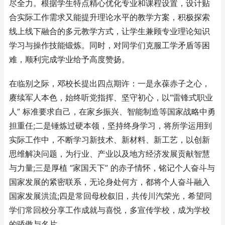
尽全力。根据学生特点精心优化专业和课程设置，设计贴
合实际工作需求又能提升理论水平的教学方案，积极探索
线上线下融合的多元教学方式，让学生兼顾专业理论知识
学习与操作技能锻炼。同时，对同学们克服工学矛盾等困
难，顺利完成学业给予高度赞扬。
在临别之际，邓校长提出四点期许：一是永葆赤子之心，
赓续军人本色，始终听党指挥、坚守初心，以“雷锋式职业
人” 标准要求自己，在家乡振兴、智能制造等国家战略中勇
担重任;二是锤炼过硬本领，坚持终身学习，将所学运用到
实际工作中，不断学习新技术、新材料、新工艺，以创新
思维解决问题，为行业、产业以及地方经济发展贡献智慧
与力量;三是厚植 “家国天下” 的赤子情怀，铭记个人奋斗与
国家发展的紧密联系，无论身处何方，都将个人奋斗融入
国家发展洪流;四是常回母校叙旧，共传川汽荣光，希望同
学们常回校分享工作成就与喜悦，多宣传学校，成为学校
的骄傲与名片。