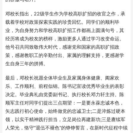
邓校长指出，22级学生作为学校高职扩招的收官之作，承
载着学校对政策探索实践的珍贵回忆。同学们的顺利毕
业，为自身努力和学校高职扩招工作都画上圆满句号，其
经历将成为校友的榜样，激励更多人通过学习改变命运。
他号召共同致敬伟大时代，感谢党和国家的高职扩招政
策，感谢教职工的辛勤付出、家属的理解支持，更感谢学
生自身三年的拼搏。
最后，邓校长祝愿全体毕业生及家属身体健康、阖家欢
乐、工作顺利、前程似锦。陈书记宣读优秀毕业生的表彰
决定。毕业典礼由党委副书记、执行校长邓力轩主持。陈
顺军主任对同学们提出三点期望：一是要永葆忠诚本色，
矢志践行初心使命，始终做党的忠诚卫士;二是淬炼过硬本
领，以实干精神践行担当，立足岗位再建新功;三是赓续军
人荣光，恪守"退伍不褪色"的铮铮誓言，在新时代征程中续