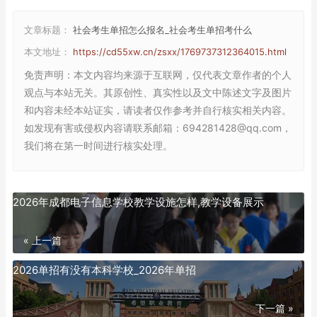
文章标题：
社会考生单招怎么报名_社会考生单招考什么
本文地址：
https://cd55xw.cn/zsxx/1769737312364015.html
免责声明
：本文内容均来源于互联网，仅代表文章作者的个人
观点与本站无关。其原创性、真实性以及文中陈述文字及图片
和内容未经本站证实，请读者仅作参考并自行核实相关内容。
如发现有害或侵权内容请联系邮箱：694281428@qq.com，
我们将在第一时间进行核实处理。
2026年成都电子信息学校教学设施怎样,教学设备展示
« 上一篇
2026单招有没有本科学校_2026年单招
下一篇 »