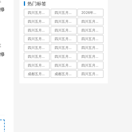
车
热门标签
修
四川五月花技师学院是中专还是大专,毕业拿什么学历文凭
四川五月花技师学院占地面积有多大
2026年四川五月花技师学院教师招聘,五月花老师工资待遇
四川五月花技师学院学费多少
四川五月花技师学院怎么样
四川五月花技师学院好不好
四川五月花技师学院是什么学校
四川五月花技师学院是大专还是中专,师资力量
四川五月花技师学院是大专吗
四川五月花技师学院教师待遇
四川五月花技师学院金堂校区
四川五月花技师学院招聘
车
四川五月花技师学院团结校区
四川五月花技师学院教师工资待遇多少钱一月
四川五月花技师学院升学班
修
四川五月花技师学校是人社局还是教育局
四川五月花技师学院是职高吗
四川五月花技师学院有什么专业
四川五月花技师学院怎么样郫县
四川五月花技师学院是公办还是民办学校
四川五月花技师学院好不好大家觉得
成都五月花是啥文凭
成都五月花职业学校学费
四川五月花技师学院是什么学校全日制技师院校