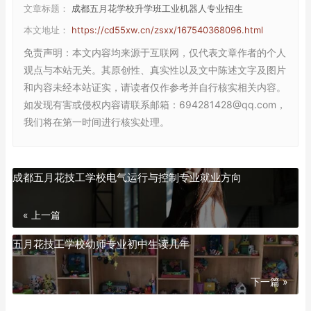
文章标题：
成都五月花学校升学班工业机器人专业招生
本文地址：
https://cd55xw.cn/zsxx/167540368096.html
免责声明
：本文内容均来源于互联网，仅代表文章作者的个人
观点与本站无关。其原创性、真实性以及文中陈述文字及图片
和内容未经本站证实，请读者仅作参考并自行核实相关内容。
如发现有害或侵权内容请联系邮箱：694281428@qq.com，
我们将在第一时间进行核实处理。
成都五月花技工学校电气运行与控制专业就业方向
« 上一篇
五月花技工学校幼师专业初中生读几年
下一篇 »