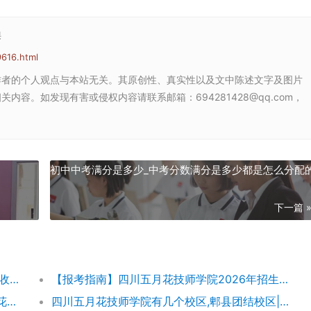
课
616.html
作者的个人观点与本站无关。其原创性、真实性以及文中陈述文字及图片
容。如发现有害或侵权内容请联系邮箱：694281428@qq.com，
初中中考满分是多少_中考分数满分是多少都是怎么分配
下一篇 
【五月花学费】四川五月花技师学院2026年收费标准及招生专业
【报考指南】四川五月花技师学院2026年招生简章及学费表
四川五月花技师学院团结校区地址,郫都五月花校园环境好不好
四川五月花技师学院有几个校区,郫县团结校区|金堂校区|康定分校