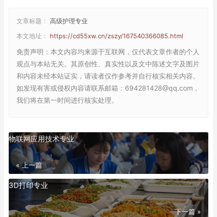
文章标题：
高级护理专业
本文地址：
https://cd55xw.cn/zszy/167540366085.html
免责声明
：本文内容均来源于互联网，仅代表文章作者的个人
观点与本站无关。其原创性、真实性以及文中陈述文字及图片
和内容未经本站证实，请读者仅作参考并自行核实相关内容。
如发现有害或侵权内容请联系邮箱：694281428@qq.com，
我们将在第一时间进行核实处理。
物联网应用技术专业
« 上一篇
3D打印专业
下一篇 »