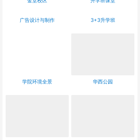
金堂校区学生宿舍
寝室环境实拍
普高班课程
学生食堂就餐环境
金堂校区
升学班课堂
广告设计与制作
3+3升学班
学院环境全景
华西公园
学院大门
学院驾校