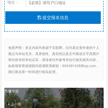
地址：
提交报名信息
免责声明
：本文内容均来源于互联网，仅代表文章作者的个人
观点与本站无关。其原创性、真实性以及文中陈述文字及图片
和内容未经本站证实，请读者仅作参考并自行核实相关内容。
如发现有害或侵权内容请联系邮箱：694281428@qq.com，
我们将在第一时间进行核实处理。
汽修专业
« 上一张