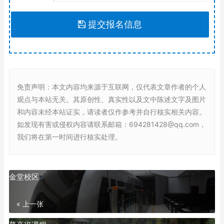
提交报名信息
免责声明
：本文内容均来源于互联网，仅代表文章作者的个人
观点与本站无关。其原创性、真实性以及文中陈述文字及图片
和内容未经本站证实，请读者仅作参考并自行核实相关内容。
如发现有害或侵权内容请联系邮箱：694281428@qq.com，
我们将在第一时间进行核实处理。
金堂校区
« 上一张