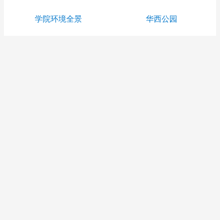
学院环境全景
华西公园
学院大门
学院驾校
康定校区
汽修专业
新生军训
美丽校园